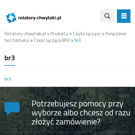
>
>
>
Rotatory-chwytaki.pl
Produkty
Części łączące
Połączenie
>
>
bez hamulca
Część łącząca BR3
br3
br3
br3
Potrzebujesz pomocy przy
wyborze albo chcesz od razu
złożyć zamówienie?