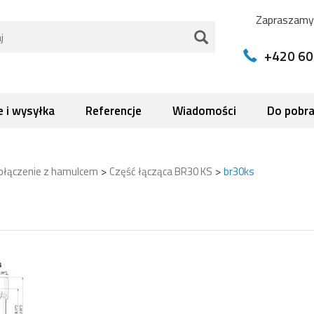
Zapraszamy 
+420 60
 i wysyłka
Referencje
Wiadomości
Do pobra
>
>
ołączenie z hamulcem
Część łącząca BR30 KS
br30ks