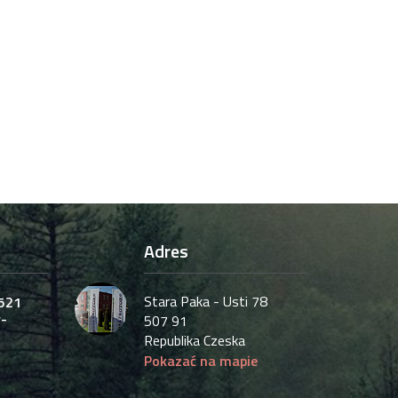
Adres
Stara Paka - Usti 78
521
-
507 91
Republika Czeska
Pokazać na mapie