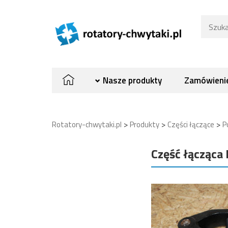
Nasze produkty
Zamówienie
>
>
>
Rotatory-chwytaki.pl
Produkty
Części łączące
P
Część łącząc