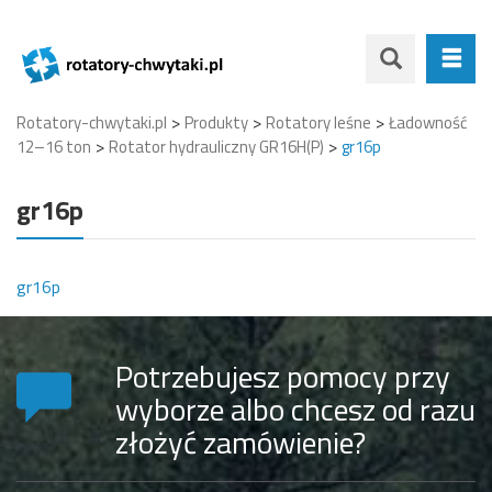
>
>
>
Rotatory-chwytaki.pl
Produkty
Rotatory leśne
Ładowność
>
>
12–16 ton
Rotator hydrauliczny GR16H(P)
gr16p
gr16p
gr16p
Potrzebujesz pomocy przy
wyborze albo chcesz od razu
złożyć zamówienie?