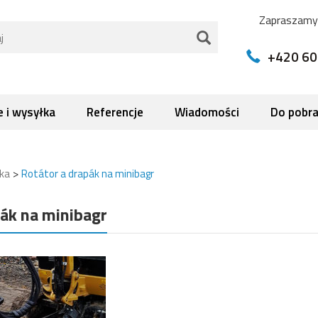
Zapraszamy 
+420 60
 i wysyłka
Referencje
Wiadomości
Do pobra
>
rka
Rotátor a drapák na minibagr
ák na minibagr