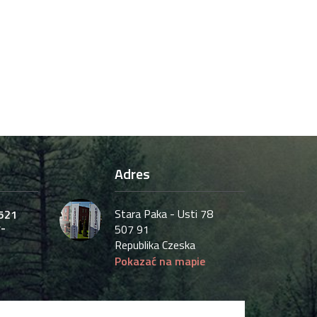
Adres
Stara Paka - Usti 78
521
-
507 91
Republika Czeska
Pokazać na mapie