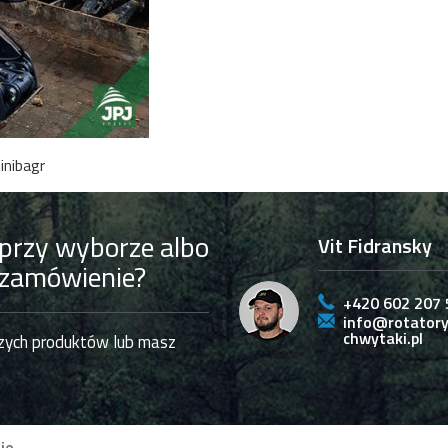
inibagr
przy wyborze albo
Vit Fidransky
 zamówienie?
+420 602 207 
info@rotatory
chwytaki.pl
szych produktów lub masz