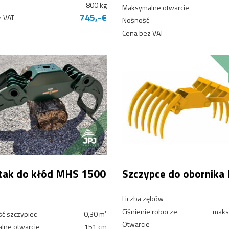
800 kg
Maksymalne otwarcie
745,-€
z VAT
Nośność
Cena bez VAT
tak do kłód MHS 1500
Szczypce do obornika
Liczba zębów
Ciśnienie robocze
maks
ć szczypiec
0,30 m²
Otwarcie
lne otwarcie
151 cm