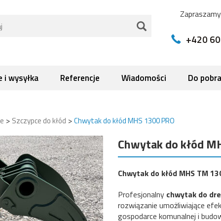
Zapraszamy 
+420 60
 i wysyłka
Referencje
Wiadomości
Do pobra
>
>
ce
Szczypce do kłód
Chwytak do kłód MHS 1300 PRO
Chwytak do kłód M
Chwytak do kłód MHS TM 13
Profesjonalny
chwytak do dr
rozwiązanie umożliwiające efe
gospodarce komunalnej i budowni