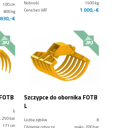
Nośność
1500 kg
100 cm
1 000,-€
Cena bez VAT
800 kg
830,-€
 FOTB
Szczypce do obornika FOTB
L
6
. 250 bar
Liczba zębów
8
171 cm
Ciśnienie robocze
maks. 200 bar