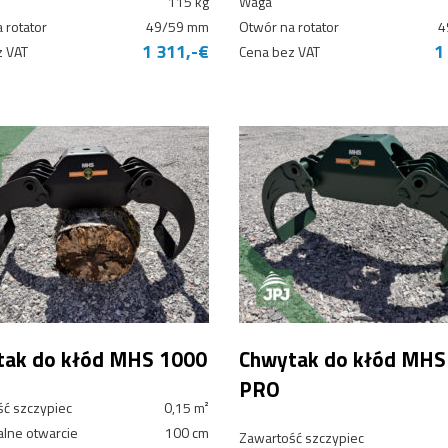
115 kg
Waga
 rotator
49/59 mm
Otwór na rotator
4
1 311,-€
1
z VAT
Cena bez VAT
tak do kłód MHS 1000
Chwytak do kłód MHS
PRO
ć szczypiec
0,15 m²
lne otwarcie
100 cm
Zawartość szczypiec