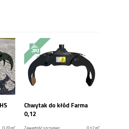
MHS
Chwytak do kłód Farma
0,12
0,20 m²
Zawartość szczypiec
0,12 m²