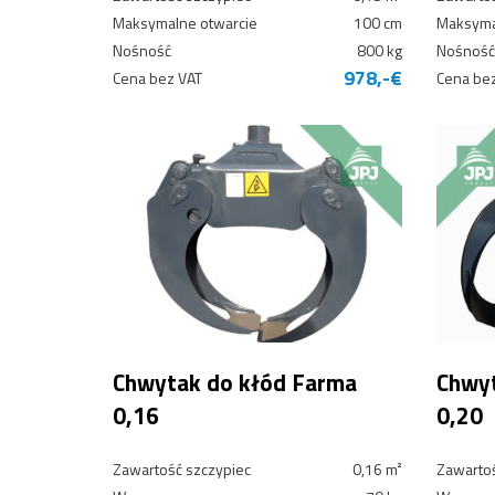
Maksymalne otwarcie
100 cm
Maksyma
Nośność
800 kg
Nośność
978,-€
Cena bez VAT
Cena be
Chwytak do kłód Farma
Chwyt
0,16
0,20
Zawartość szczypiec
0,16 m²
Zawartoś