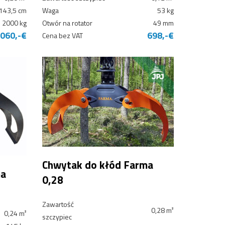
143,5 cm
Waga
53 kg
2000 kg
Otwór na rotator
49 mm
 060,-€
698,-€
Cena bez VAT
Chwytak do kłód Farma
ma
0,28
Zawartość
0,28 m²
0,24 m²
szczypiec