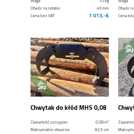
Waga
70 kg
Waga
Otwór na rotator
49 mm
Otwór na
1 013,-€
Cena bez VAT
Cena be
Chwytak do kłód MHS 0,08
Chwy
Zawartość szczypiec
0,08 m²
Zawartoś
Maksymalne otwarcie
82,5 cm
Maksyma