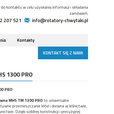
do kontaktu w celu uzyskania informacji i składania
zamówień:
2 207 521
info@rotatory-chwytaki.pl
nia
Kontakty
KONTAKT SIĘ Z NAMI
HS 1300 PRO
00 PRO
ewna MHS TM 1300 PRO
to uniwersalne
ktywne przemieszczanie kłód i drewna w leśnictwie,
ctwie. Dzięki solidnej konstrukcji i precyzyjnej