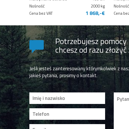
Nośność
2000 kg
Nośność
1 868,-€
Cena bez VAT
Cena be
Potrzebujesz pomocy 
chcesz od razu złożyć
Jeśli jesteś zainteresowany którymkolwiek z na
jakieś pytania, prosimy o kontakt.