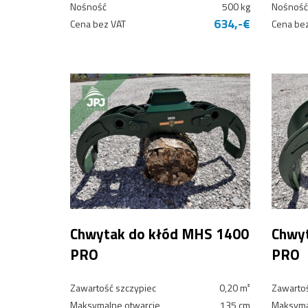
Nośność
500 kg
Nośność
634,-€
Cena bez VAT
Cena be
Chwytak do kłód MHS 1400
Chwy
PRO
PRO
Zawartość szczypiec
0,20 m²
Zawartoś
Maksymalne otwarcie
135 cm
Maksyma