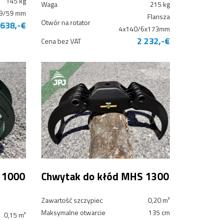
145 kg
Waga
215 kg
9/59 mm
Flansza
Otwór na rotator
 638,-€
4x140/6x173mm
2 232,-€
Cena bez VAT
 1000
Chwytak do kłód MHS 1300
Zawartość szczypiec
0,20 m²
Maksymalne otwarcie
135 cm
0,15 m²