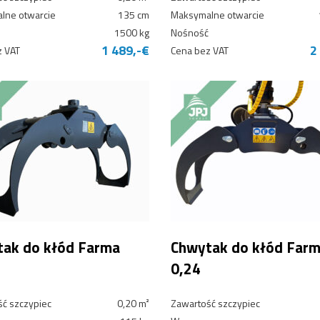
lne otwarcie
135 cm
Maksymalne otwarcie
1500 kg
Nośność
1 489,-€
2
z VAT
Cena bez VAT
ak do kłód Farma
Chwytak do kłód Far
0,24
ć szczypiec
0,20 m²
Zawartość szczypiec