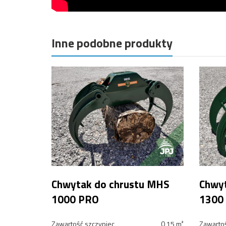
Inne podobne produkty
Chwytak do chrustu MHS
Chwyt
1000 PRO
1300
Zawartość szczypiec
0,15 m²
Zawartoś