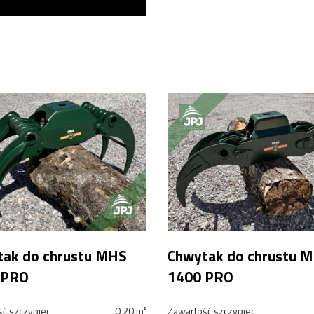
ak do chrustu MHS
Chwytak do chrustu 
 PRO
1400 PRO
ć szczypiec
0,20 m²
Zawartość szczypiec