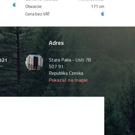
€
Otwarcie
171 cm
€
Cena bez VAT
Adres
Stara Paka - Usti 78
521
-
507 91
Republika Czeska
Pokazać na mapie