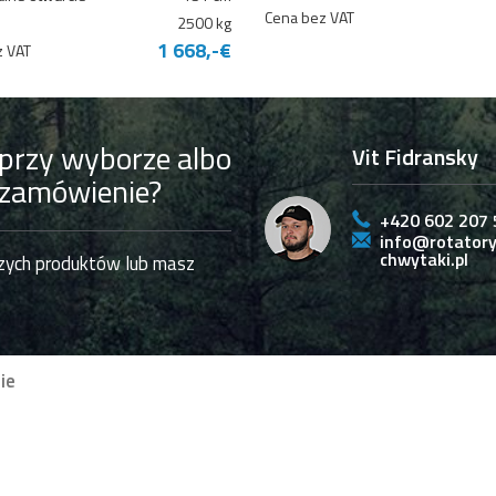
Cena bez VAT
2500 kg
1 668,-€
z VAT
przy wyborze albo
Vit Fidransky
 zamówienie?
+420 602 207 
info@rotatory
chwytaki.pl
szych produktów lub masz